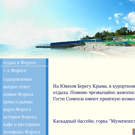
отдых в Форосе
» о Форосе
оздоровление
вопрос-ответ
На Южном Берегу Крыма, в курортном 
отдыха. Помимо чрезвычайно живописно
пляжи Фороса
Гости Симеиза имеют приятную возможн
цены и рынки
карта Фороса
история Фороса
Каскадный бассейн, горка "Мультипист
кафе и рестораны
телефоны Фороса