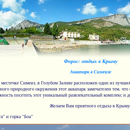
Форос: отдых в Крыму
Аквапарк в Симеизе
местечке Симеиз, в Голубом Заливе расположен один из лучших
го природного окружения этот аквапарк замечателен тем, что в 
ость посетить этот уникальный развлекательный комплекс и до
Желаем Вам приятного отдыха в Крыму
а" и горка "Боа"