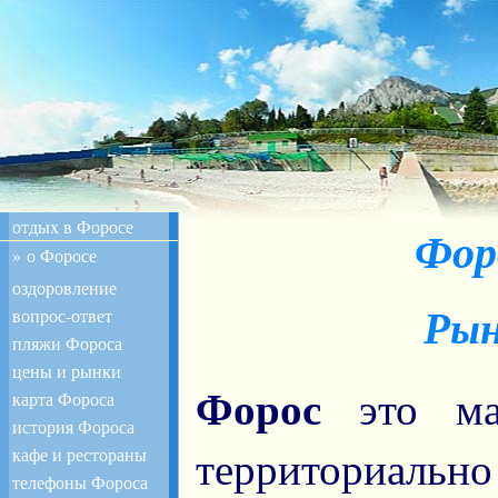
отдых в Форосе
Фор
» о Форосе
оздоровление
Рын
вопрос-ответ
пляжи Фороса
цены и рынки
Форос
это мал
карта Фороса
история Фороса
территориально
кафе и рестораны
телефоны Фороса