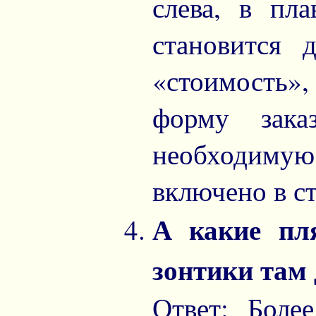
слева, в пл
становится 
«стоимость»,
форму зака
необходиму
включено в с
А какие пл
зонтики там
Ответ: Боле