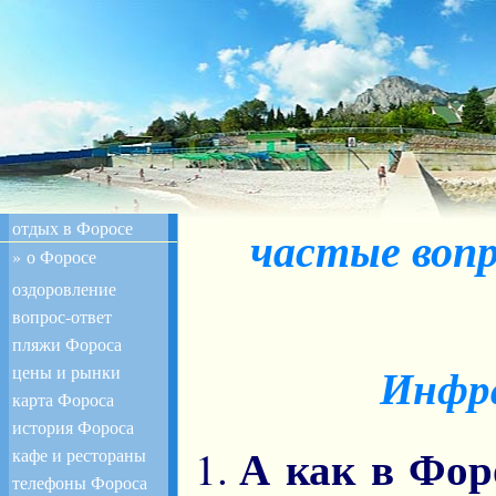
отдых в Форосе
частые вопр
» о Форосе
оздоровление
вопрос-ответ
пляжи Фороса
цены и рынки
Инфра
карта Фороса
история Фороса
А как в Фор
кафе и рестораны
телефоны Фороса