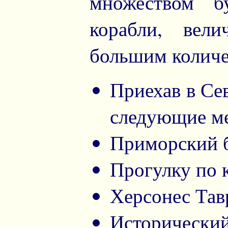
множеством б
корабли, вел
большим количе
Приехав в Сев
следующие ме
Приморский б
Прогулку по 
Херсонес Тав
Исторически