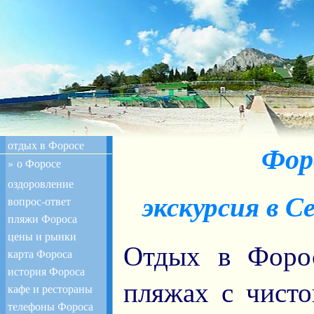
отдых в Форосе
Фор
» о Форосе
оздоровление
экскурсия в С
вопрос-ответ
пляжи Фороса
цены и рынки
Отдых в Форо
карта Фороса
история Фороса
пляжах с чисто
кафе и рестораны
телефоны Фороса