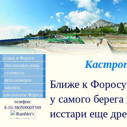
отдых в Форосе
Кастроп
Маслиновая роща
стоимость
Ближе к Форосу,
фото номеров
заказать
у самого берега 
пансионаты Фороса
телефон:
8-10-380509005769
исстари еще дре