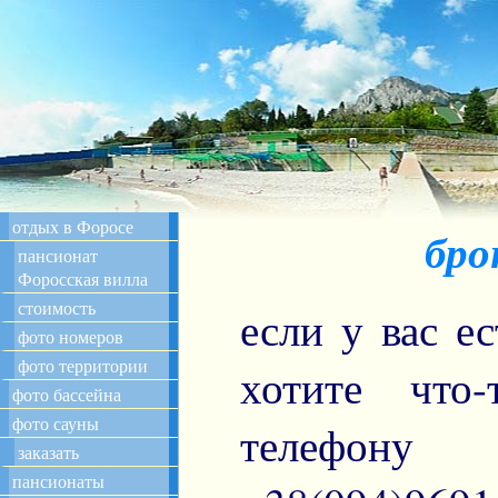
отдых в Форосе
бро
пансионат
Форосская вилла
стоимость
если у вас е
фото номеров
фото территории
хотите что
фото бассейна
фото сауны
телефону 
заказать
пансионаты