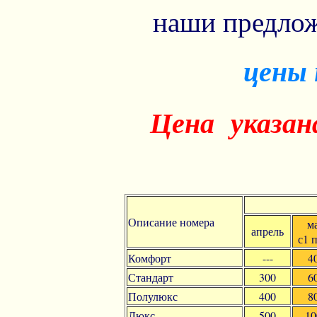
наши предлож
цены 
Цена указана
Описание номера
м
апрель
с1 
Комфорт
---
4
Стандарт
300
6
Полулюкс
400
8
Люкс
500
10