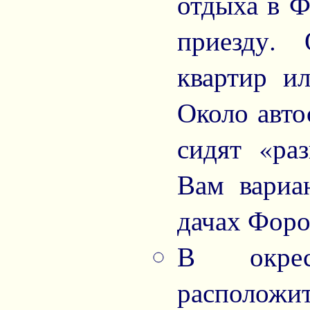
отдыха в Ф
приезду. 
квартир и
Около авто
сидят «ра
Вам вариа
дачах Форо
В окрес
расположи