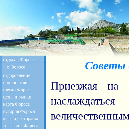
отдых в Форосе
Советы 
» о Форосе
оздоровление
Приезжая на 
вопрос-ответ
пляжи Фороса
наслаждаться
цены и рынки
карта Фороса
история Фороса
величественн
кафе и рестораны
телефоны Фороса