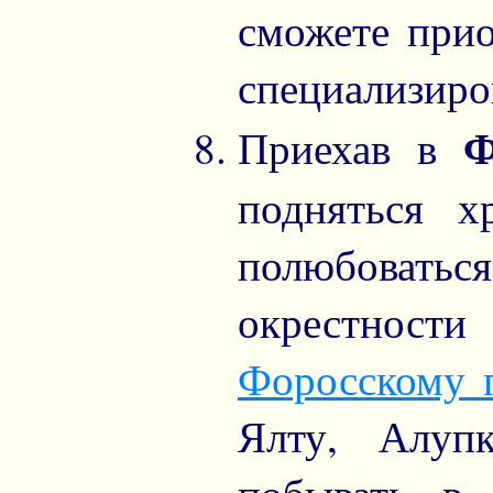
сможете прио
специализиро
Ф
Приехав в
подняться 
полюбоватьс
окрестнос
Форосскому 
Ялту, Алуп