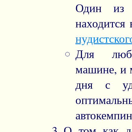
Один из 
находится 
нудистског
Для люби
машине, и 
дня с уд
оптималь
автокемпин
О том как д